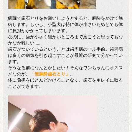
病院で⻭石とりをお願いしようとすると、麻酔をかけて施
術します。しかし、小型犬は特に体が小さいためとても体
に負担がかかってしまいます。
なのに、⻭が小さく細かいところまで磨こうと思ってもな
かなか難しい…。
⻭石がついているということは⻭周病の一歩手前。⻭周病
は多くの病気を引き起こすことが最近の研究で分かってい
ます。
そうなる前になんとかしたい！そんなワンちゃんにオスス
メなのが、
「無麻酔⻭石とり」
。
体に負担をほとんどかけることなく、⻭石をキレイに取る
ことができます。