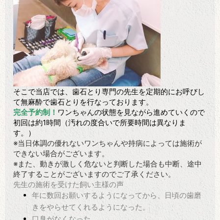
そこで当店では、⻭石とり専門の先生を定期的にお呼びし
て無麻酔で⻭石とりを行なっております。
完全予約制！
ワンちゃんの状態を見ながら進めていくので
初回は約1時間（汚れの度合いで所要時間は異なりま
す。）
※当日体調の優れないワンちゃんや持病によっては施術が
できない場合がございます。
※また、動きが激しく危ないと判断した場合も中断、途中
終了することがございますのでご了承ください。
先生の施術を受けた飼い主様の声
年に数回お願いするようになってから、日頃の⻭磨
きをやらせてくれるようになった。
口臭がなくなった。