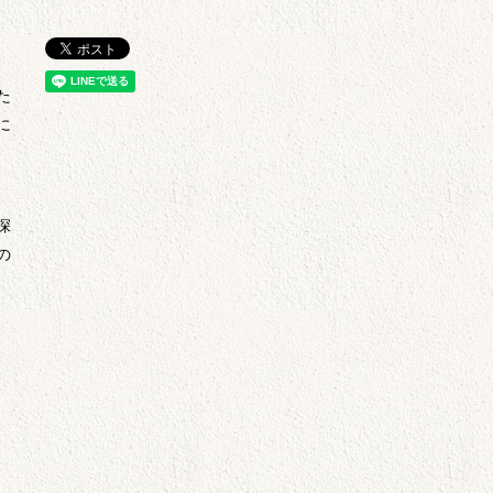
た
に
、
深
の