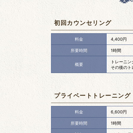
初回カウンセリング
料金
4,400円
所要時間
1時間
トレーニン
概要
その後のト
プライベートトレーニング
料金
6,600円
所要時間
1時間