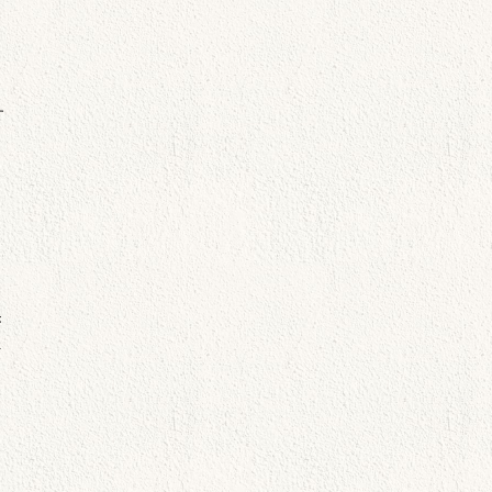
す
き
ト