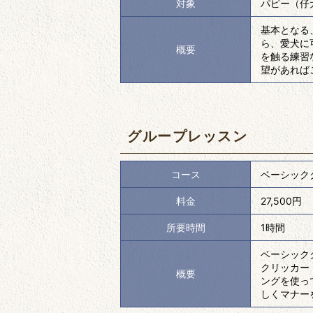
対象
パピー（仔
基本となる
ら、愛犬に
概要
を触る練習
望があれば
グループレッスン
コース
ベーシック
料金
27,500円
所要時間
1時間
ベーシック
クリッカー
概要
ングを使っ
しくマナー