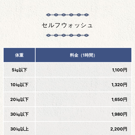
セルフウォッシュ
体重
料金（1時間）
5㎏以下
1,100円
10㎏以下
1,320円
20㎏以下
1,650円
30㎏以下
1,980円
30㎏以上
2,200円